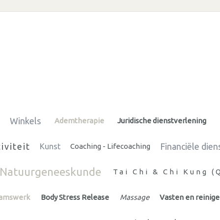
Winkels
Ademtherapie
Juridische dienstverlening
iviteit
Financiële dien
Kunst
Coaching - Lifecoaching
Natuurgeneeskunde
Tai Chi & Chi Kung (
aamswerk
Body Stress Release
Massage
Vasten en reinig