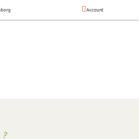
mborg
Account
 ?