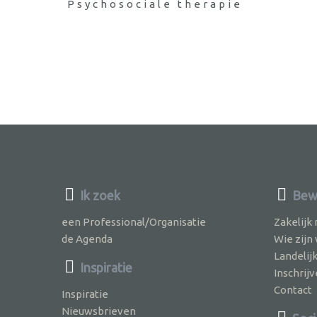
Psychosociale therapie
Ik zoek
Bew
een Professional/Organisatie
Zakelijk
de Agenda
Wie zijn
Landelij
Inspiratie
Inschri
Contact
Inspiratie
Nieuwsbrieven