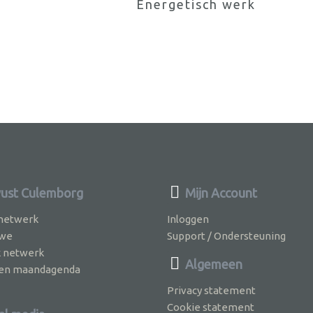
Energetisch werk
ust Culemborg
Mijn Account
 netwerk
Inloggen
 we
Support / Ondersteuning
k netwerk
Algemeen
jven maandagenda
Privacy statement
Cookie statement