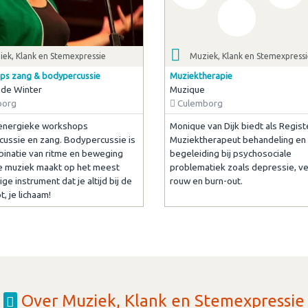
ek, Klank en Stemexpressie
Muziek, Klank en Stemexpress
s zang & bodypercussie
Muziektherapie
 de Winter
Muzique
borg
Culemborg
 energieke workshops
Monique van Dijk biedt als Regist
ussie en zang. Bodypercussie is
Muziektherapeut behandeling en
inatie van ritme en beweging
begeleiding bij psychosociale
je muziek maakt op het meest
problematiek zoals depressie, ve
e instrument dat je altijd bij de
rouw en burn-out.
, je lichaam!
Over Muziek, Klank en Stemexpressie