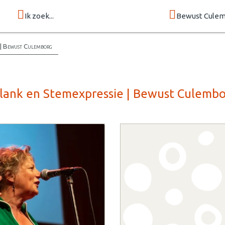
Ik zoek...
Bewust Cule
 | Bewust Culemborg
Klank en Stemexpressie | Bewust Culemb