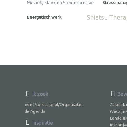
Muziek, Klank en Stemexpressie
Stressman
Shiatsu Thera
Energetisch werk
Ik zoek
Bew
een Professional/Organisatie
Zakelijk
de Agenda
Wie zijn
Landelij
Inspiratie
Inschri