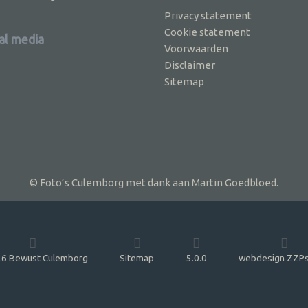
Privacy statement
Cookie statement
al media
Voorwaarden
Disclaimer
Sitemap
© Foto’s Culemborg met dank aan Martin Goedbloed.
6 Bewust Culemborg
Sitemap
5.0.0
webdesign ZZPs