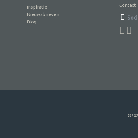
Contact
Inspiratie
Nieuwsbrieven
Soci
Blog
©202