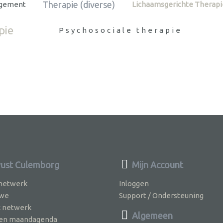
Therapie (diverse)
agement
Lichaamsgerichte Therapi
pie
Psychosociale therapie
ust Culemborg
Mijn Account
 netwerk
Inloggen
 we
Support / Ondersteuning
k netwerk
Algemeen
jven maandagenda