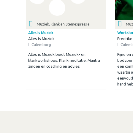
Muziek, Klank en Stemexpressie
Muzi
Alles Is Muziek
Workshop
Alles Is Muziek
Fredrike
Culemborg
Culem
Alles is Muziek biedt Muziek- en
Fijne en
klankworkshops, Klankmeditatie, Mantra
bodyperc
zingen en coaching en advies
een comb
waarbij 
eenvoudig
hand hebt