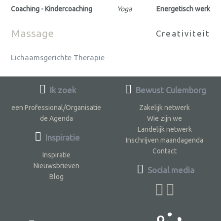
Coaching - Kindercoaching
Yoga
Energetisch werk
Massage
Creativiteit
Lichaamsgerichte Therapie
Ik zoek
Bewust Culemborg
een Professional/Organisatie
Zakelijk netwerk
de Agenda
Wie zijn we
Landelijk netwerk
Inspiratie
Inschrijven maandagenda
Contact
Inspiratie
Nieuwsbrieven
Social media
Blog