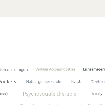
ten en reinigen
Verhuur Accommodaties
Lichaamsgeri
Winkels
Deelec
Natuurgeneeskunde
Kunst
Psychosociale therapie
erse)
Body 