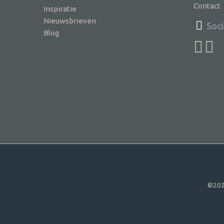
Contact
Inspiratie
Nieuwsbrieven
Soci
Blog
©202