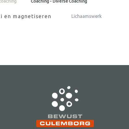
ecoaching
Coaching - Diverse Coaching
ki en magnetiseren
Lichaamswerk