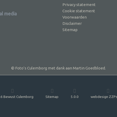
Privacy statement
Cookie statement
al media
Voorwaarden
Disclaimer
Sitemap
© Foto’s Culemborg met dank aan Martin Goedbloed.
6 Bewust Culemborg
Sitemap
5.0.0
webdesign ZZPs