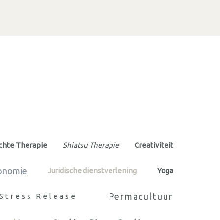
chte Therapie
Shiatsu Therapie
Creativiteit
onomie
Juridische dienstverlening
Yoga
Permacultuur
Stress Release