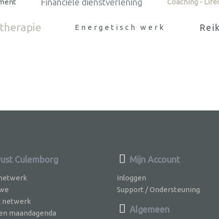
Financiële dienstverlening
ment
Coaching - Lif
herapie
Rei
Energetisch werk
ust Culemborg
Mijn Account
 netwerk
Inloggen
 we
Support / Ondersteuning
k netwerk
Algemeen
jven maandagenda