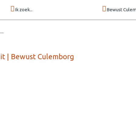
Ik zoek...
Bewust Cule
eit | Bewust Culemborg