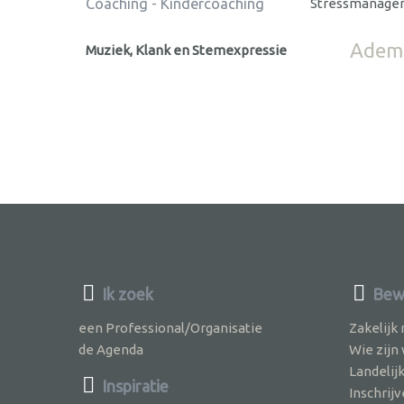
Coaching - Kindercoaching
Stressmanage
Ademt
Muziek, Klank en Stemexpressie
Ik zoek
Bew
een Professional/Organisatie
Zakelijk
de Agenda
Wie zijn
Landelij
Inspiratie
Inschri