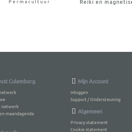
Reiki en magnetis
Permacultuur
ust Culemborg
Mijn Account
 netwerk
Inloggen
 we
Support / Ondersteuning
k netwerk
Algemeen
jven maandagenda
Privacy statement
Cookie statement