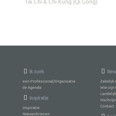
Tai Chi & Chi Kung (Qi Gong)
Ik zoek
Bew
een Professional/Organisatie
Zakelijk
de Agenda
Wie zijn
Landelij
Inspiratie
Inschri
Contact
Inspiratie
Nieuwsbrieven