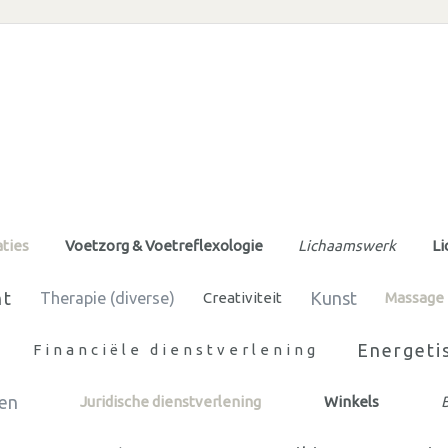
ties
Voetzorg & Voetreflexologie
Lichaamswerk
Li
nt
Kunst
Therapie (diverse)
Creativiteit
Massage
Energeti
Financiële dienstverlening
gen
Juridische dienstverlening
Winkels
B