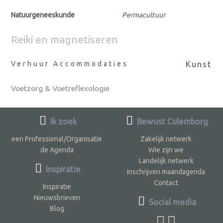
Natuurgeneeskunde
Permacultuur
Reiki en magnetiseren
Kunst
Verhuur Accommodaties
Voetzorg & Voetreflexologie
Ik zoek
Bewust Culemborg
een Professional/Organisatie
Zakelijk netwerk
de Agenda
Wie zijn we
Landelijk netwerk
Inspiratie
Inschrijven maandagenda
Contact
Inspiratie
Nieuwsbrieven
Social media
Blog