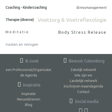
Coaching - Kindercoaching
Stressmanagement
Voetzorg & Voetreflexologie
Therapie (diverse)
Body Stress Release
Meditatie
Vasten en reinigen
Ik zoek
Bewust Culemborg
een Professional/Organisatie
Zakelijk netwerk
de Agenda
Wie zijn we
Landelijk netwerk
Inspiratie
Inschrijven maandagenda
Contact
Inspiratie
Nieuwsbrieven
Social media
Blog