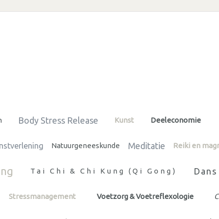
Body Stress Release
n
Kunst
Deeleconomie
Meditatie
enstverlening
Natuurgeneeskunde
Reiki en mag
ing
Dans
Tai Chi & Chi Kung (Qi Gong)
Stressmanagement
Voetzorg & Voetreflexologie
C