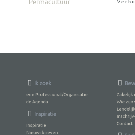
Permacultuur
Verh
Ik zoek
Bew
een Professional/Organisatie
Zakelijk
de Agenda
Wie zijn
Landelij
Inspiratie
Inschri
Contact
Inspiratie
Nieuwsbrieven