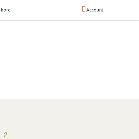
mborg
Account
 ?