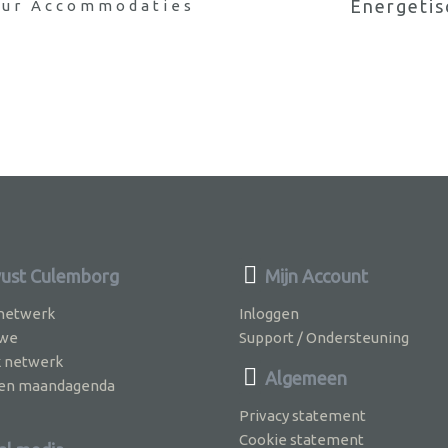
Energetis
uur Accommodaties
ust Culemborg
Mijn Account
 netwerk
Inloggen
 we
Support / Ondersteuning
k netwerk
Algemeen
jven maandagenda
Privacy statement
Cookie statement