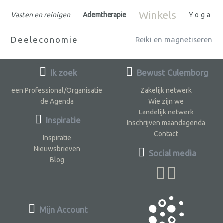
Winkels
Vasten en reinigen
Ademtherapie
Yoga
Deeleconomie
Reiki en magnetiseren
Ik zoek
Bewust Culemborg
een Professional/Organisatie
Zakelijk netwerk
de Agenda
Wie zijn we
Landelijk netwerk
Inspiratie
Inschrijven maandagenda
Contact
Inspiratie
Nieuwsbrieven
Social media
Blog
Mijn Account