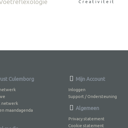
Voetreflexologie
Creativiteit
ust Culemborg
Mijn Account
 netwerk
Inloggen
 we
Support / Ondersteuning
k netwerk
Algemeen
jven maandagenda
Privacy statement
Cookie statement