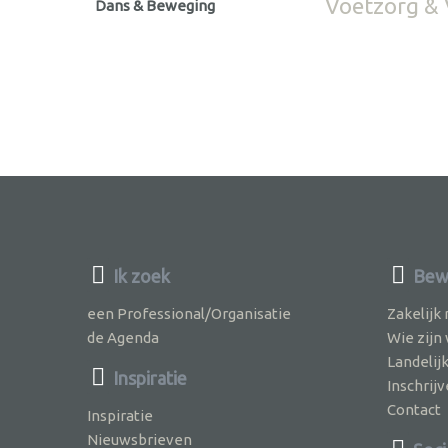
Voetzorg & 
Dans & Beweging
Ik zoek
Bew
een Professional/Organisatie
Zakelijk
de Agenda
Wie zijn
Landelij
Inspiratie
Inschri
Contact
Inspiratie
Nieuwsbrieven