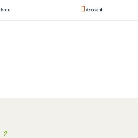
mborg
Account
 ?