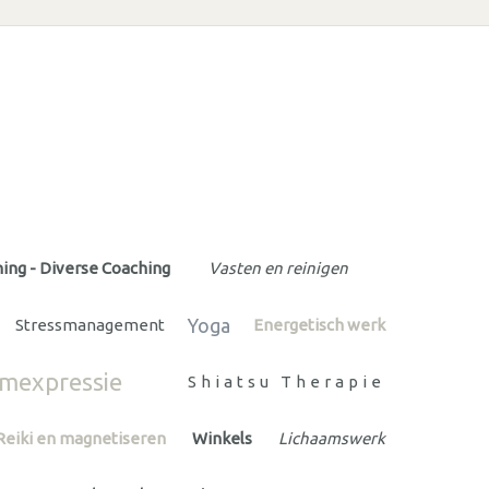
ing - Diverse Coaching
Vasten en reinigen
Yoga
Stressmanagement
Energetisch werk
emexpressie
Shiatsu Therapie
Reiki en magnetiseren
Winkels
Lichaamswerk