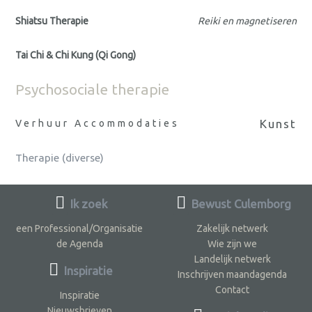
Shiatsu Therapie
Reiki en magnetiseren
Tai Chi & Chi Kung (Qi Gong)
Psychosociale therapie
Kunst
Verhuur Accommodaties
Therapie (diverse)
Ik zoek
Bewust Culemborg
een Professional/Organisatie
Zakelijk netwerk
de Agenda
Wie zijn we
Landelijk netwerk
Inspiratie
Inschrijven maandagenda
Contact
Inspiratie
Nieuwsbrieven