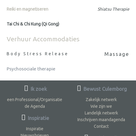
Reiki en magnetiseren
Shiatsu Therapie
Tai Chi & Chi Kung (Qi Gong)
Verhuur Accommodaties
Massage
Body Stress Release
Psychosociale therapie
Ik zoek
Bewust Culemborg
een Professional/Organisatie
Zakelijk netwerk
de Agenda
Wie zijn we
Landelijk netwerk
Inspiratie
Inschrijven maandagenda
Contact
Inspiratie
Nieuwsbrieven