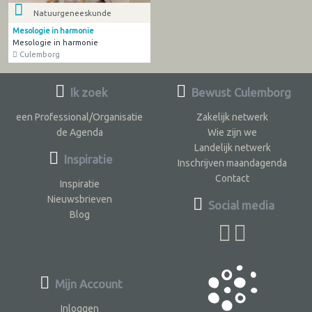
Natuurgeneeskunde
Mesologie in harmonie
Mesologie in harmonie
Culemborg
Ik zoek
Bewust Culemborg
een Professional/Organisatie
Zakelijk netwerk
de Agenda
Wie zijn we
Landelijk netwerk
Inspiratie
Inschrijven maandagenda
Contact
Inspiratie
Nieuwsbrieven
Social media
Blog
Mijn Account
Inloggen