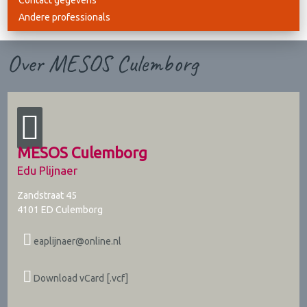
Contact gegevens
Andere professionals
Over MESOS Culemborg
MESOS Culemborg
Edu Plijnaer
Zandstraat 45
4101 ED
Culemborg
eaplijnaer@online.nl
Download vCard [.vcf]