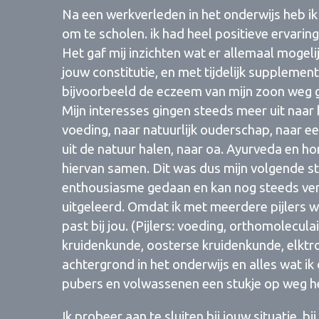
Na een werkverleden in het onderwijs heb i
om te scholen. ik had heel positieve ervari
Het gaf mij inzichten wat er allemaal mogeli
jouw constitutie, en met tijdelijk suppleme
bijvoorbeeld de eczeem van mijn zoon weg g
Mijn interesses gingen steeds meer uit naar
voeding, naar natuurlijk ouderschap, naar e
uit de natuur halen, naar oa. Ayurveda en h
hiervan samen. Dit was dus mijn volgende stap
enthousiasme gedaan en kan nog steeds verd
uitgeleerd. Omdat ik met meerdere pijlers wer
past bij jou. (Pijlers: voeding, orthomolecu
kruidenkunde, oosterse kruidenkunde, elktr
achtergrond in het onderwijs en alles wat ik 
pubers en volwassenen een stukje op weg h
Ik probeer aan te sluiten bij jouw situatie, bi