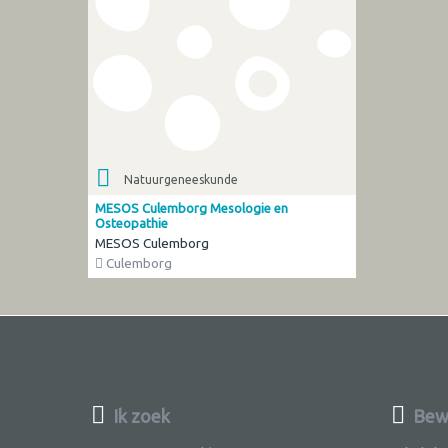
Natuurgeneeskunde
MESOS Culemborg Mesologie en
Osteopathie
MESOS Culemborg
Culemborg
Ik zoek
Bew