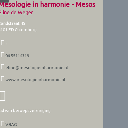
Mesologie in harmonie - Mesos
Eline de Weger
Zandstraat 45
4101 ED
Culemborg
-
06 55114319
eline@mesologieinharmonie.nl
www.mesologieinharmonie.nl
Lid van beroepsvereniging
VBAG