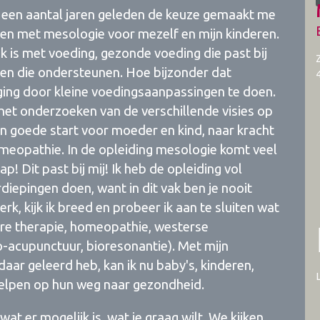
k een aantal jaren geleden de keuze gemaakt me
ngen met mesologie voor mezelf en mijn kinderen.
jk is met voeding, gezonde voeding die past bij
nten die ondersteunen. Hoe bijzonder dat
ing door kleine voedingsaanpassingen te doen.
 het onderzoeken van de verschillende visies op
en goede start voor moeder en kind, naar kracht
omeopathie. In de opleiding mesologie komt veel
! Dit past bij mij! Ik heb de opleiding vol
iepingen doen, want in dit vak ben je nooit
k, kijk ik breed en probeer ik aan te sluiten wat
laire therapie, homeopathie, westerse
o-acupunctuur, bioresonantie). Met mijn
daar geleerd heb, kan ik nu baby's, kinderen,
elpen op hun weg naar gezondheid.
j wat er mogelijk is, wat je graag wilt. We kijken