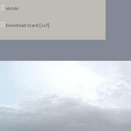
NVVM
Download vCard [.vcf]