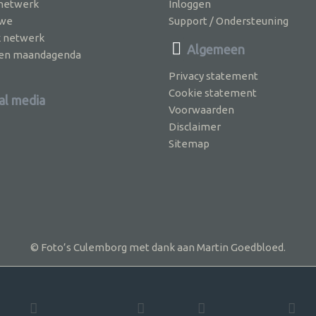
 netwerk
Inloggen
 we
Support / Ondersteuning
k netwerk
Algemeen
jven maandagenda
Privacy statement
Cookie statement
al media
Voorwaarden
Disclaimer
Sitemap
© Foto’s Culemborg met dank aan Martin Goedbloed.