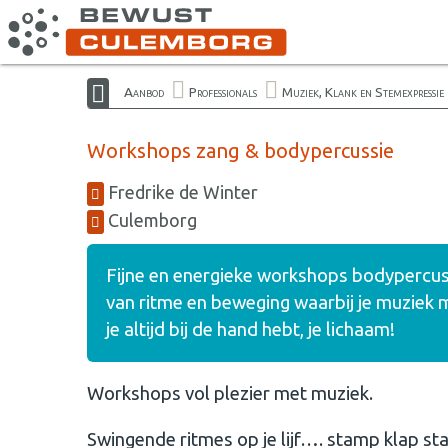
Aanbod
Professionals
Muziek, Klank en Stemexpressie
Workshops zang & bodypercussie
Fredrike de Winter
Culemborg
Fijne en energieke workshops bodypercus
van ritme en beweging waarbij je muziek
je altijd bij de hand hebt, je lichaam!
Workshops vol plezier met muziek.
Swingende ritmes op je lijf…. stamp klap sta