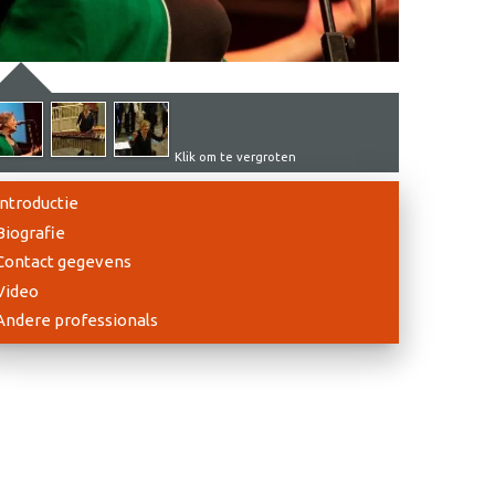
Klik om te vergroten
Introductie
Biografie
Contact gegevens
Video
Andere professionals