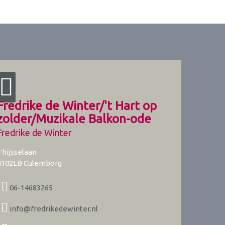
Fredrike de Winter/'t Hart op
zolder/Muzikale Balkon-ode
Fredrike de Winter
Thijsselaan
4102LB
Culemborg
06-14683265
info@fredrikedewinter.nl