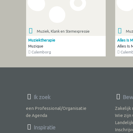
Muziek, Klank en Stemexpressie
Muzi
Muziektherapie
Alles Is 
Muzique
Alles Is
Culemborg
Culem
Ik zoek
Bew
een Professional/Organisatie
Zakelijk
de Agenda
Wie zijn
Landelij
Inspiratie
Inschri