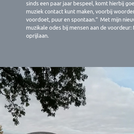
sinds een paar jaar bespeel, komt hierbij goe
muziek contact kunt maken, voorbij woorden
voordoet, puur en spontaan.” Met mijn nieuw
muzikale odes bij mensen aan de voordeur: 
oprijlaan.