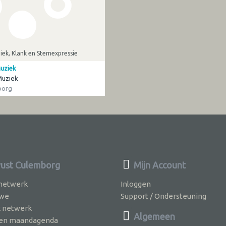
ek, Klank en Stemexpressie
Muziek
 Muziek
borg
ust Culemborg
Mijn Account
 netwerk
Inloggen
 we
Support / Ondersteuning
k netwerk
Algemeen
jven maandagenda