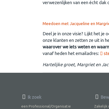
verwezenlijken van een écht dak
Meedoen met Jacqueline en Margri
Deel je in onze visie? Lijkt het 
onze klanten en zetten ze uit in 
waarover we iets weten en waarn
vanaf heden het emailadres:
st
Hartelijke groet, Margriet en Ja
Ik zoek
Bew
een Professional/Organisatie
Zakelijk