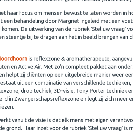
iet haar focus om mensen bewust te laten worden in ho
 een behandeling door Margriet ingeleid met een voe
komen. De uitwerking van de rubriek 'Stel uw vraag' vo
n steentje bij te dragen aan het in beeld brengen van 
Noordhoorn
is reflexzone & aromatherapeute, aangevu
uten en Active Air. Met zo’n compleet pakket aan ond
n helpt zij cliënten op een uitgebreide manier weer ee
estaat uit een combinatie van verschillende techieken,
lexzone, drop techiek, 3D-visie, Tony Porter techniek en
erd in Zwangerschapsreflexzone en legt zij zich meer
iezen.
erkt vanuit de visie is dat elk mens met eigen verantw
de grond. Haar inzet voor de rubriek 'Stel uw vraag' is