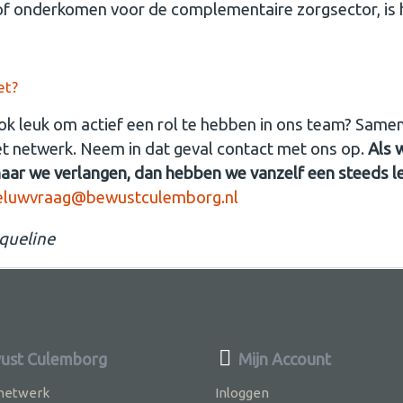
 of onderkomen voor de complementaire zorgsector, is
et?
je ook leuk om actief een rol te hebben in ons team? Sam
het netwerk. Neem in dat geval contact met ons op.
Als 
aar we verlangen, dan hebben we vanzelf een steeds l
eluwvraag@bewustculemborg.nl
cqueline
ust Culemborg
Mijn Account
 netwerk
Inloggen