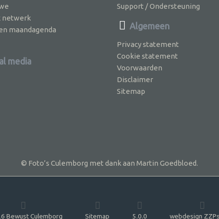
 we
Support / Ondersteuning
k netwerk
Algemeen
jven maandagenda
Privacy statement
Cookie statement
al media
Voorwaarden
Disclaimer
Sitemap
© Foto’s Culemborg met dank aan Martin Goedbloed.
6 Bewust Culemborg
Sitemap
5.0.0
webdesign ZZPs