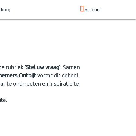
mborg
Account
de rubriek
'Stel uw vraag'
. Samen
nemers Ontbijt
vormt dit geheel
ar te ontmoeten en inspiratie te
te.