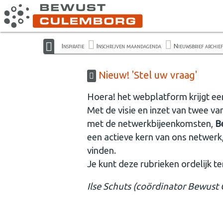
Inspiratie
Inschrijven maandagenda
Nieuwsbrief archief
Nieuw! 'Stel uw vraag'
Hoera! het webplatform krijgt een 
Met de visie en inzet van twee va
met de netwerkbijeenkomsten,
B
een actieve kern van ons netwerk
vinden.
Je kunt deze rubrieken ordelijk t
Ilse Schuts (coördinator Bewust