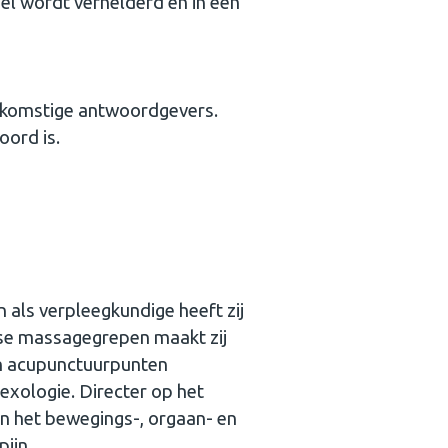
el wordt verhelderd en in een
afkomstige antwoordgevers.
ord is.
 als verpleegkundige heeft zij
rse massagegrepen maakt zij
en acupunctuurpunten
exologie. Directer op het
in het bewegings-, orgaan- en
ijn.