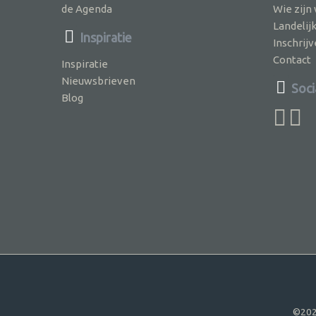
de Agenda
Wie zijn
Landelij
Inspiratie
Inschri
Contact
Inspiratie
Nieuwsbrieven
Soci
Blog
©202