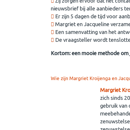
Zij zorgen ervoor dat het conta
nieuwsbrief bij alle aanbieders t
Er zijn 5 dagen de tijd voor aa
Margriet en Jacqueline verzamel
Een samenvatting van het antwo
De vraagsteller wordt tenslott
Kortom: een mooie methode om je
Wie zijn Margriet Kroijenga en Jac
Margriet Kro
zich sinds 
gebruik van 
meebehandeld
zenuwstelsel
zenuwstelsel