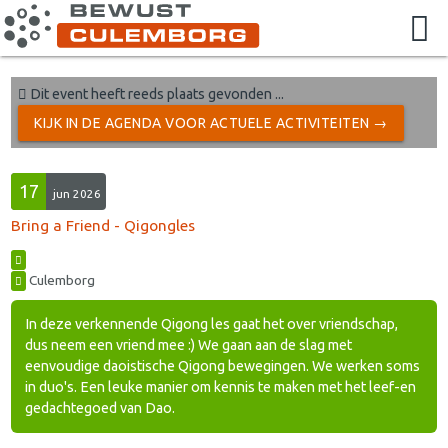
Dit event heeft reeds plaats gevonden ...
KIJK IN DE AGENDA VOOR ACTUELE ACTIVITEITEN →
17
jun 2026
Bring a Friend - Qigongles
Culemborg
In deze verkennende Qigong les gaat het over vriendschap,
dus neem een vriend mee :) We gaan aan de slag met
eenvoudige daoistische Qigong bewegingen. We werken soms
in duo's. Een leuke manier om kennis te maken met het leef-en
gedachtegoed van Dao.