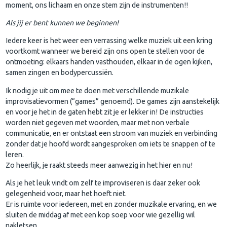
moment, ons lichaam en onze stem zijn de instrumenten!!
Als jij er bent kunnen we beginnen!
Iedere keer is het weer een verrassing welke muziek uit een kring
voortkomt wanneer we bereid zijn ons open te stellen voor de
ontmoeting: elkaars handen vasthouden, elkaar in de ogen kijken,
samen zingen en bodypercussiën.
Ik nodig je uit om mee te doen met verschillende muzikale
improvisatievormen (“games” genoemd). De games zijn aanstekelijk
en voor je het in de gaten hebt zit je er lekker in! De instructies
worden niet gegeven met woorden, maar met non verbale
communicatie, en er ontstaat een stroom van muziek en verbinding
zonder dat je hoofd wordt aangesproken om iets te snappen of te
leren.
Zo heerlijk, je raakt steeds meer aanwezig in het hier en nu!
Als je het leuk vindt om zelf te improviseren is daar zeker ook
gelegenheid voor, maar het hoeft niet.
Er is ruimte voor iedereen, met en zonder muzikale ervaring, en we
sluiten de middag af met een kop soep voor wie gezellig wil
nakletsen.