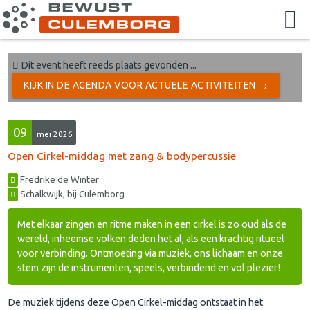
Dit event heeft reeds plaats gevonden ...
KIJK IN DE AGENDA VOOR ACTUELE ACTIVITEITEN →
09
mei 2026
Open Cirkel-middag met zang & bodypercussie
Fredrike de Winter
Schalkwijk, bij Culemborg
Met elkaar zingen en ritme maken in een cirkel is zo oud als de
wereld, inheemse volken deden het al, als een krachtig ritueel
voor verbinding. Ontmoeting via muziek, ons lichaam en onze
stem zijn de instrumenten, speels, verbindend en vol plezier!
De muziek tijdens deze Open Cirkel-middag ontstaat in het