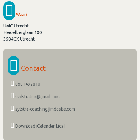
Waar?
UMC Utrecht
Heidelberglaan 100
3584CX
Utrecht
Contact
0681492810
svdstraten@gmail.com
sylstra-coaching.jimdosite.com
Download iCalendar [.ics]