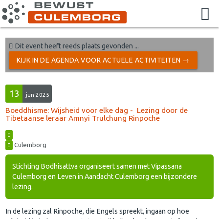
Dit event heeft reeds plaats gevonden ...
KIJK IN DE AGENDA VOOR ACTUELE ACTIVITEITEN →
13
jun 2025
Boeddhisme: Wijsheid voor elke dag - Lezing door de
Tibetaanse leraar Amnyi Trulchung Rinpoche
Culemborg
Stichting Bodhisattva organiseert samen met Vipassana
Culemborg en Leven in Aandacht Culemborg een bijzondere
lezing.
In de lezing zal Rinpoche, die Engels spreekt, ingaan op hoe