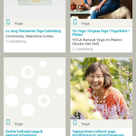
Yoga
Yoga
Lu Jong Tibetaanse Yoga Culemborg
Yin Yoga • Vinyasa Yoga • Yoga Nidra •
Pilates
Correnteza, Valentina Gomes
YOGA Nanouk Yoga en Pilates
Culemborg
(Studio Het Hof)
Culemborg
Yoga
Yoga
Zachte hatha/yin yoga &
Yogacentrum Liefland: yoga,
zwangerschapsyoga
mindfulness en gezond bewegen,