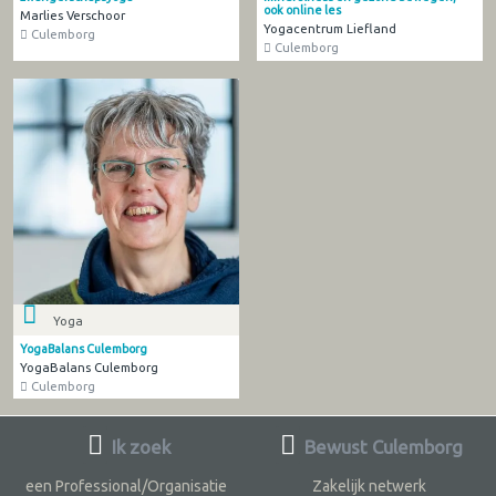
ook online les
Marlies Verschoor
Yogacentrum Liefland
Culemborg
Culemborg
Yoga
YogaBalans Culemborg
YogaBalans Culemborg
Culemborg
Ik zoek
Bewust Culemborg
een Professional/Organisatie
Zakelijk netwerk