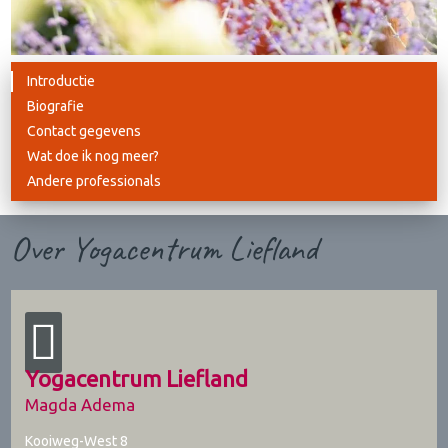
Introductie
Biografie
Contact gegevens
Wat doe ik nog meer?
Andere professionals
Over Yogacentrum Liefland
Yogacentrum Liefland
Magda Adema
Kooiweg-West 8