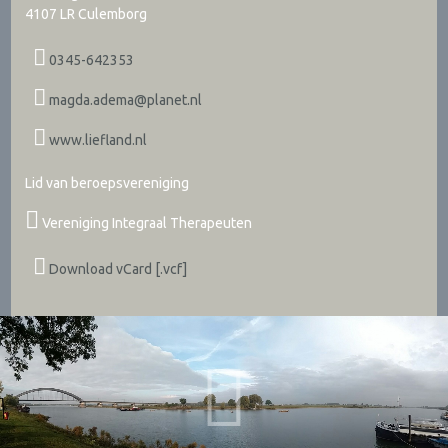
4107 LR
Culemborg
0345-642353
magda.adema@planet.nl
www.liefland.nl
Lid van beroepsvereniging
Vereniging Integraal Therapeuten
Download vCard [.vcf]