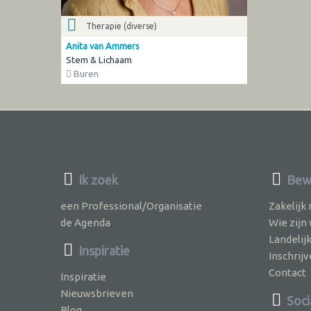
Therapie (diverse)
Anita van Ammers
Stem & Lichaam
Buren
Ik zoek
Bew
een Professional/Organisatie
Zakelijk
de Agenda
Wie zijn
Landelij
Inspiratie
Inschri
Contact
Inspiratie
Nieuwsbrieven
Soci
Blog