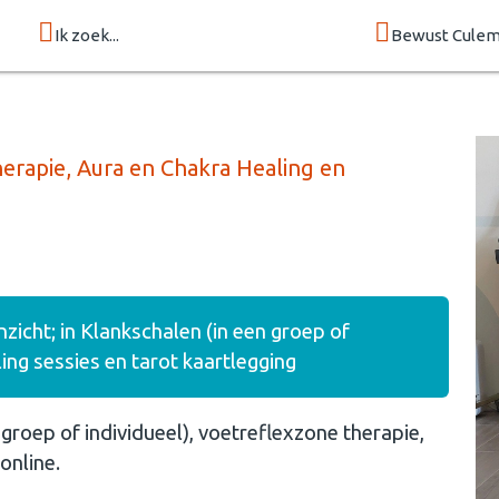
Ik zoek...
Bewust Cule
herapie, Aura en Chakra Healing en
nzicht; in Klankschalen (in een groep of
ling sessies en tarot kaartlegging
 groep of individueel), voetreflexzone therapie,
 online.