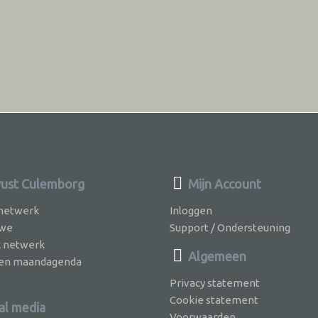
ust Culemborg
Mijn Account
 netwerk
Inloggen
 we
Support / Ondersteuning
k netwerk
Algemeen
jven maandagenda
Privacy statement
Cookie statement
al media
Voorwaarden