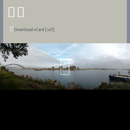
Download vCard [.vcf]