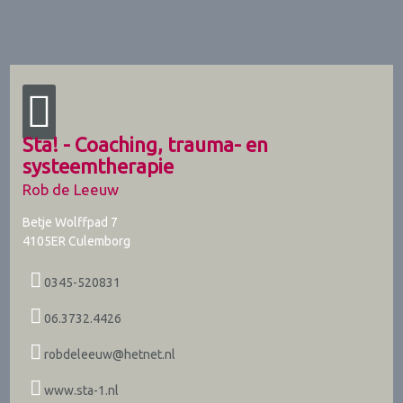
Sta! - Coaching, trauma- en
systeemtherapie
Rob de Leeuw
Betje Wolffpad 7
4105ER
Culemborg
0345-520831
06.3732.4426
robdeleeuw@hetnet.nl
www.sta-1.nl