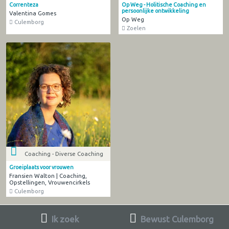
Correnteza
Op Weg - Holitische Coaching en
persoonlijke ontwikkeling
Valentina Gomes
Op Weg
Culemborg
Zoelen
Coaching - Diverse Coaching
Groeiplaats voor vrouwen
Fransien Walton | Coaching,
Opstellingen, Vrouwencirkels
Culemborg
Ik zoek
Bewust Culemborg