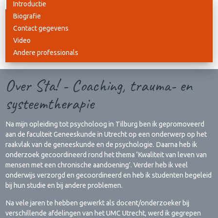
Introductie
Biografie
Contact gegevens
Video
Andere professionals
Over Sta! - Coaching, trauma- en
systeemtherapie
Na mijn opleiding tot psycholoog in Tilburg ben ik gepromoveerd
aan de faculteit Geneeskunde in Utrecht op een onderwerp op het
raakvlak van de geneeskunde en de psychologie. Daarna heb ik
onderzoek gecoordineerd rond het thema ‘Kwaliteit van leven van
mensen met een chronische aandoening’. Verder heb ik veel
onderwijs verzorgd en gecoordineerd en heb ik studenten begeleid
bij hun studie en bij andere problemen.
Na vele jaren te hebben gewerkt als docent/onderzoeker bij
verschillende afdelingen van het UMC Utrecht, werd ik gegrepen