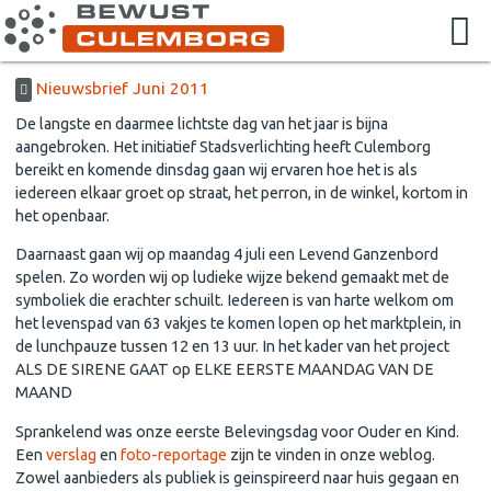
Nieuwsbrief Juni 2011
De langste en daarmee lichtste dag van het jaar is bijna
aangebroken. Het initiatief Stadsverlichting heeft Culemborg
bereikt en komende dinsdag gaan wij ervaren hoe het is als
iedereen elkaar groet op straat, het perron, in de winkel, kortom in
het openbaar.
Daarnaast gaan wij op maandag 4 juli een Levend Ganzenbord
spelen. Zo worden wij op ludieke wijze bekend gemaakt met de
symboliek die erachter schuilt. Iedereen is van harte welkom om
het levenspad van 63 vakjes te komen lopen op het marktplein, in
de lunchpauze tussen 12 en 13 uur. In het kader van het project
ALS DE SIRENE GAAT op ELKE EERSTE MAANDAG VAN DE
MAAND
Sprankelend was onze eerste Belevingsdag voor Ouder en Kind.
Een
verslag
en
foto-reportage
zijn te vinden in onze weblog.
Zowel aanbieders als publiek is geinspireerd naar huis gegaan en