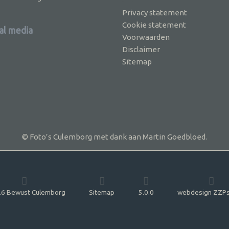
Privacy statement
Cookie statement
al media
Voorwaarden
Disclaimer
Sitemap
© Foto’s Culemborg met dank aan Martin Goedbloed.
6 Bewust Culemborg
Sitemap
5.0.0
webdesign ZZPs