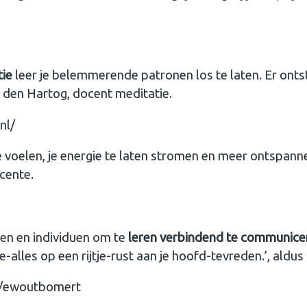
tie
leer je belemmerende patronen los te laten. Er ontst
 den Hartog, docent meditatie.
nl/
e voelen, je energie te laten stromen en meer ontspannen
cente.
ven en individuen om te
leren verbindend te communice
e-alles op een rijtje-rust aan je hoofd-tevreden.’, aldu
l/ewoutbomert