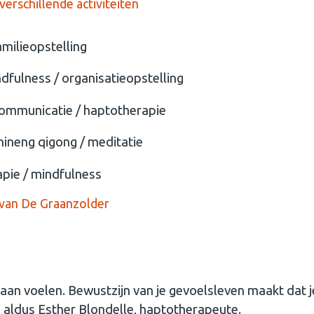
verschillende activiteiten
amilieopstelling
ndfulness / organisatieopstelling
communicatie / haptotherapie
zhineng qigong / meditatie
apie / mindfulness
 van
De Graanzolder
gaan voelen. Bewustzijn van je gevoelsleven maakt dat 
.’, aldus Esther Blondelle, haptotherapeute.