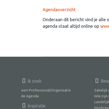
Agendaoverzicht
Onderaan dit bericht vind je alle
agenda staat altijd online op
www.
Ik zoek
Bew
een Professional/Organisatie
Zakelijk
de Agenda
Wie zijn
Landelij
Inspiratie
Inschri