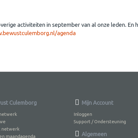
 overige activiteiten in september van al onze leden. E
bewustculemborg.nl/agenda
ust Culemborg
Mijn Account
 netwerk
Inloggen
 we
Support / Ondersteuning
k netwerk
Algemeen
jven maandagenda