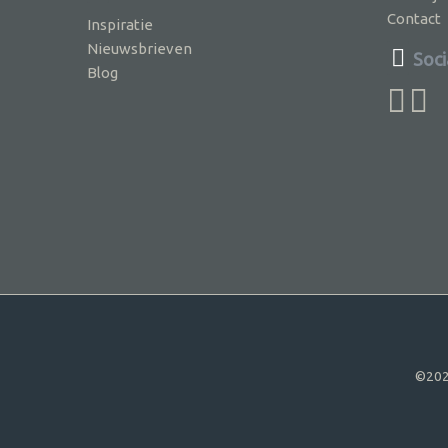
Contact
Inspiratie
Nieuwsbrieven
Soci
Blog
©202