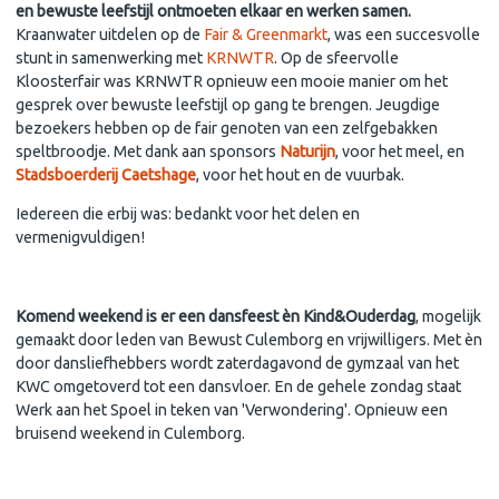
en bewuste leefstijl ontmoeten elkaar en werken samen.
Kraanwater uitdelen op de
Fair & Greenmarkt
, was een succesvolle
stunt in samenwerking met
KRNWTR
. Op de sfeervolle
Kloosterfair was KRNWTR opnieuw een mooie manier om het
gesprek over bewuste leefstijl op gang te brengen. Jeugdige
bezoekers hebben op de fair genoten van een zelfgebakken
speltbroodje. Met dank aan sponsors
Naturijn
, voor het meel, en
Stadsboerderij Caetshage
, voor het hout en de vuurbak.
Iedereen die erbij was: bedankt voor het delen en
vermenigvuldigen!
Komend weekend is er een dansfeest èn Kind&Ouderdag
, mogelijk
gemaakt door leden van Bewust Culemborg en vrijwilligers. Met èn
door dansliefhebbers wordt zaterdagavond de gymzaal van het
KWC omgetoverd tot een dansvloer. En de gehele zondag staat
Werk aan het Spoel in teken van 'Verwondering'. Opnieuw een
bruisend weekend in Culemborg.