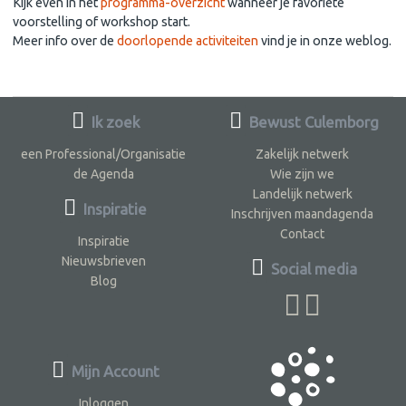
Kijk even in het
programma-overzicht
wanneer je favoriete
voorstelling of workshop start.
Meer info over de
doorlopende activiteiten
vind je in onze weblog.
Ik zoek
Bewust Culemborg
een Professional/Organisatie
Zakelijk netwerk
de Agenda
Wie zijn we
Landelijk netwerk
Inspiratie
Inschrijven maandagenda
Contact
Inspiratie
Nieuwsbrieven
Social media
Blog
Mijn Account
Inloggen