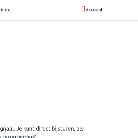
mborg
Account
gnaal. Je kunt direct bijsturen, als
s terug vinden?