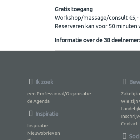
Gratis toegang
Workshop/massage/consult €5,-
Reserveren kan voor 50 minuten
Informatie over de 38 deelnemer
Ik zoek
Bew
een Professional/Organisatie
Zakelijk
de Agenda
Wie zijn
Landelij
Inspiratie
Inschri
Contact
Inspiratie
Nieuwsbrieven
Soci