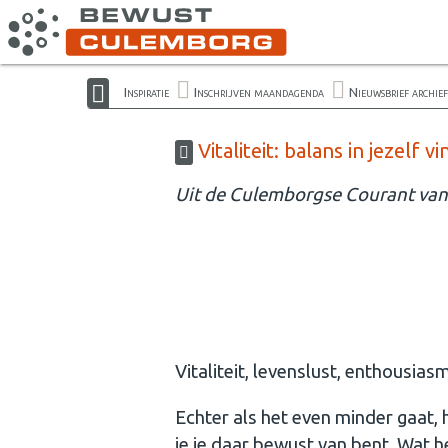
Inspiratie
Inschrijven maandagenda
Nieuwsbrief archief
Vitaliteit: balans in jezelf v
Uit de Culemborgse Courant van
Vitaliteit, levenslust, enthousiasme
Echter als het even minder gaat, he
je je daar bewust van bent. Wat he