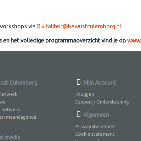
 workshops via
vitaliteit@bewustculemborg.nl
s en het volledige programmaoverzicht vind je op
www.
ust Culemborg
Mijn Account
 netwerk
Inloggen
 we
Support / Ondersteuning
k netwerk
Algemeen
jven maandagenda
Privacy statement
Cookie statement
al media