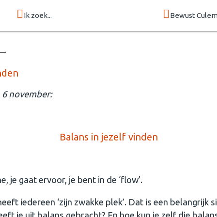
Ik zoek...
Bewust Cule
inden
 6 november:
Balans in jezelf vinden
, je gaat ervoor, je bent in de ‘flow’.
eft iedereen ‘zijn zwakke plek’. Dat is een belangrijk si
eft je uit balans gebracht? En hoe kun je zelf die balan