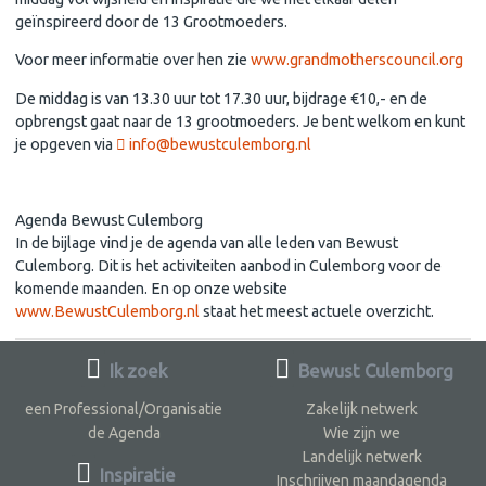
geïnspireerd door de 13 Grootmoeders.
Voor meer informatie over hen zie
www.grandmotherscouncil.org
De middag is van 13.30 uur tot 17.30 uur, bijdrage €10,- en de
opbrengst gaat naar de 13 grootmoeders. Je bent welkom en kunt
je opgeven via
info@bewustculemborg.nl
Agenda Bewust Culemborg
In de bijlage vind je de agenda van alle leden van Bewust
Culemborg. Dit is het activiteiten aanbod in Culemborg voor de
komende maanden. En op onze website
www.BewustCulemborg.nl
staat het meest actuele overzicht.
Ik zoek
Bewust Culemborg
een Professional/Organisatie
Zakelijk netwerk
de Agenda
Wie zijn we
Landelijk netwerk
Inspiratie
Inschrijven maandagenda