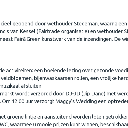
icieel geopend door wethouder Stegeman, waarna een p
rancis van Kessel (Fairtrade organisatie) en wethoude
meest Fair&Green kunstwerk van de inzendingen. De w
nde activiteiten: een boeiende lezing over gezonde voe
eldbloemen, bijenwaskaarsen rollen, een vrolijke herd
muzikaal afsluiten.
de markt wordt verzorgd door DJ-JD (Jip Dane) met we
. Om 12.00 uur verzorgt Maggy’s Wedding een optreden 
 het groene lintje en aansluitend worden loten getrokke
KWC, waarmee u mooie prijzen kunt winnen, beschikbaa