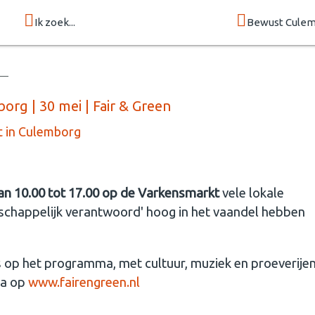
Ik zoek...
Bewust Cule
rg | 30 mei | Fair & Green
kt in Culemborg
 van 10.00 tot 17.00 op de Varkensmarkt
vele lokale
schappelijk verantwoord' hoog in het vaandel hebben
 op het programma, met cultuur, muziek en proeverijen
ma op
www.fairengreen.nl