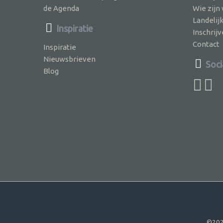
de Agenda
Wie zijn
Landelij
Inspiratie
Inschri
Contact
Inspiratie
Nieuwsbrieven
Soci
Blog
©202