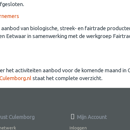
fgesloten.
ernemers
anbod van biologische, streek- en fairtrade producten. 
en Eetwaar in samenwerking met de werkgroep Fairtr
g
eer het activiteiten aanbod voor de komende maand in
ulemborg.nl
staat het complete overzicht.
ust Culemborg
Mijn Account
 netwerk
Inloggen