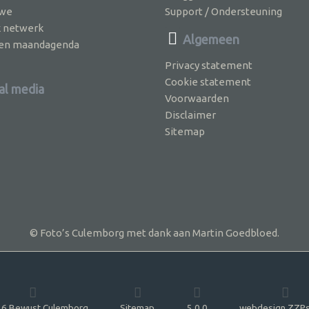
 we
Support / Ondersteuning
k netwerk
Algemeen
jven maandagenda
Privacy statement
Cookie statement
al media
Voorwaarden
Disclaimer
Sitemap
© Foto’s Culemborg met dank aan Martin Goedbloed.
6 Bewust Culemborg
Sitemap
5.0.0
webdesign ZZPs