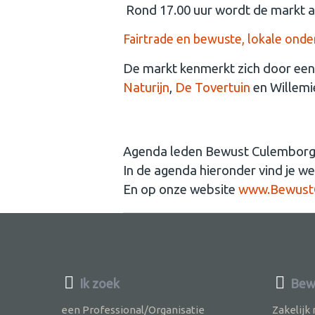
Rond 17.00 uur wordt de markt a
Fairtrade en bewuste, lokale ond
De markt kenmerkt zich door een a
Naturijn
,
De Tovertuin
en Willemi
Agenda leden Bewust Culembor
In de agenda hieronder vind je w
En op onze website
www.BewustC
Ik zoek
Bew
een Professional/Organisatie
Zakelijk