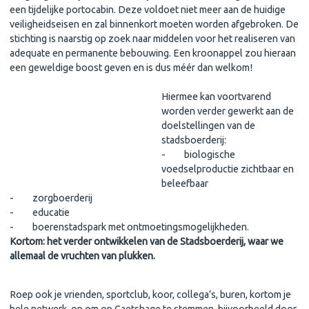
een tijdelijke portocabin. Deze voldoet niet meer aan de huidige
veiligheidseisen en zal binnenkort moeten worden afgebroken. De
stichting is naarstig op zoek naar middelen voor het realiseren van
adequate en permanente bebouwing. Een kroonappel zou hieraan
een geweldige boost geven en is dus méér dan welkom!
Hiermee kan voortvarend
worden verder gewerkt aan de
doelstellingen van de
stadsboerderij:
- biologische
voedselproductie zichtbaar en
beleefbaar
- zorgboerderij
- educatie
- boerenstadspark met ontmoetingsmogelijkheden.
Kortom: het verder ontwikkelen van de Stadsboerderij, waar we
allemaal de vruchten van plukken.
Roep ook je vrienden, sportclub, koor, collega’s, buren, kortom je
hele netwerk, op om op Caetshage te stemmen, bijvoorbeeld door