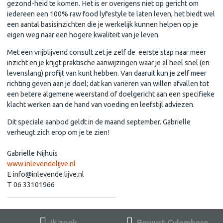
gezond-heid te komen
. Het is er overigens niet op gericht om
iedereen een 100% raw food lyfestyle te laten leven, het biedt wel
een aantal basisinzichten die je werkelijk kunnen helpen op je
eigen weg naar een hogere kwaliteit van je leven.
Met een vrijblijvend consult zet je zelf de eerste stap naar meer
inzicht en je krijgt praktische aanwijzingen waar je al heel snel (en
levenslang) profijt van kunt hebben. Van daaruit kun je zelf meer
richting geven aan je doel; dat kan variëren van willen afvallen tot
een betere algemene weerstand of doelgericht aan een specifieke
klacht werken aan de hand van voeding en leefstijl adviezen.
Dit speciale aanbod geldt in de maand september. Gabrielle
verheugt zich erop om je te zien!
Gabrielle Nijhuis
www.inlevendelijve.nl
E info@inlevende lijve.nl
T 06 33101966
Ik zoek
Bewust Culemborg