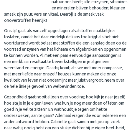
natuur ons biedt; alle enzymen, vitamines
en mineralen blijven behouden; kleur en
smaak zijn puur, vers en vitaal. Daarbij is de smaak vaak
onovertroffen heerlijk!
Ons lijf gaat als vanzelf opgeslagen afvalstoffen makkelijker
loslaten, omdat het daar eindelijk de kans toe krijgt als het niet
voortdurend wordt belast met stoffen die een aanslag doen op de
voorraad enzymen van het lichaam om afgebroken en opgenomen
te kunnen worden. Al met een paar eenvoudige aanpassingen is
een merkbaar resultaat te bewerkstelligen in je algemene
weerstand en energie. Daarbij komt; als we met meer compassie,
met meer liefde naar onszelf keuzes kunnen maken die onze
kwaliteit van leven niet ondermijnt maar juist vergroot, neem over
de hele linie je gevoel van welbevinden toe.
Gezondheid gaat nooit alleen over voeding; hoe kijk je naar jezelf,
hoe sta je in je eigen leven, wat kun je nog meer doen of laten om
goed in je vel te zitten? En wat houdt je tegen om het te
onderzoeken, aan te gaan? Allemaal vragen die voor iedereen een
ander antwoord hebben.
Gabrielle gaat samen met jou op zoek
naar wat jij nodig hebt om een stukje dichter bij je eigen heel-heid,