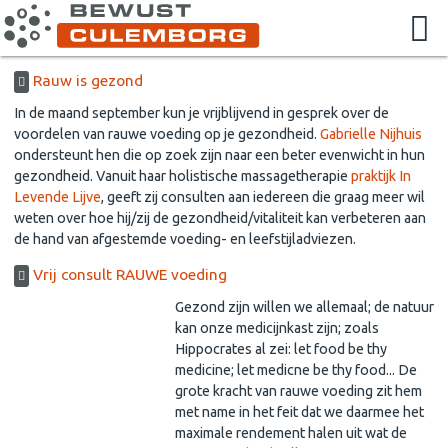
Rauw is gezond
In de maand september kun je vrijblijvend in gesprek over
de
voordelen van rauwe voeding op je gezondheid
.
Gabrielle Nijhuis
ondersteunt hen die op zoek zijn naar een beter evenwicht in hun
gezondheid. Vanuit haar holistische massagetherapie
praktijk In
Levende Lijve
, geeft zij consulten aan iedereen die graag meer wil
weten over hoe hij/zij de gezondheid/vitaliteit kan verbeteren aan
de hand van afgestemde voeding- en leefstijladviezen.
Vrij consult RAUWE voeding
Gezond zijn willen we allemaal;
de natuur
kan onze medicijnkast zijn
; zoals
Hippocrates al zei: let food be thy
medicine; let medicne be thy food... De
grote kracht van rauwe voeding zit hem
met name in het feit dat we daarmee het
maximale rendement halen uit wat de