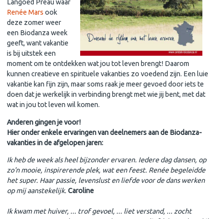
Langoed Preau waar
Renée Mars
ook
deze zomer weer
een Biodanza week
geeft, want vakantie
is bij uitstek een
moment om te ontdekken wat jou tot leven brengt! Daarom
kunnen creatieve en spirituele vakanties zo voedend zijn. Een luie
vakantie kan fijn zijn, maar soms raak je meer gevoed door iets te
doen dat je werkelijk in verbinding brengt met wie jij bent, met dat
wat in jou tot leven wil komen.
Anderen gingen je voor!
Hier onder enkele ervaringen van deelnemers aan de Biodanza-
vakanties in de afgelopen jaren:
Ik heb de week als heel bijzonder ervaren. Iedere dag dansen, op
zo'n mooie, inspirerende plek, wat een feest. Renée begeleidde
het super. Haar passie, levenslust en liefde voor de dans werken
op mij aanstekelijk.
Caroline
Ik kwam met huiver, ... trof gevoel, ... liet verstand, ... zocht