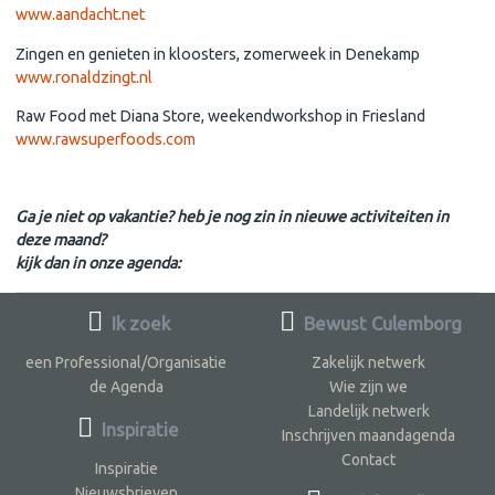
www.aandacht.net
Zingen en genieten in kloosters, zomerweek in Denekamp
www.ronaldzingt.nl
Raw Food met Diana Store, weekendworkshop in Friesland
www.rawsuperfoods.com
Ga je niet op vakantie? heb je nog zin in nieuwe activiteiten in
deze maand?
kijk dan in onze agenda:
Ik zoek
Bewust Culemborg
een Professional/Organisatie
Zakelijk netwerk
de Agenda
Wie zijn we
Landelijk netwerk
Inspiratie
Inschrijven maandagenda
Contact
Inspiratie
Nieuwsbrieven