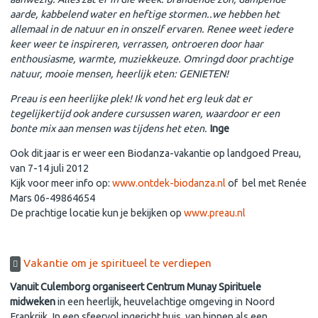
aarde, kabbelend water en heftige stormen..we hebben het
allemaal in de natuur en in onszelf ervaren. Renee weet iedere
keer weer te inspireren, verrassen, ontroeren door haar
enthousiasme, warmte, muziekkeuze. Omringd door prachtige
natuur, mooie mensen, heerlijk eten: GENIETEN!
Preau is een heerlijke plek! Ik vond het erg leuk dat er
tegelijkertijd ook andere cursussen waren, waardoor er een
bonte mix aan mensen was tijdens het eten.
Inge
Ook dit jaar is er weer een Biodanza-vakantie op landgoed Preau,
van 7-14 juli 2012
Kijk voor meer info op:
www.ontdek-biodanza.nl
of bel met Renée
Mars 06-49864654
De prachtige locatie kun je bekijken op
www.preau.nl
Vakantie om je spiritueel te verdiepen
Vanuit Culemborg organiseert Centrum Munay Spirituele
midweken
in een heerlijk, heuvelachtige omgeving in Noord
Frankrijk. In een sfeervol ingericht huis, van binnen als een