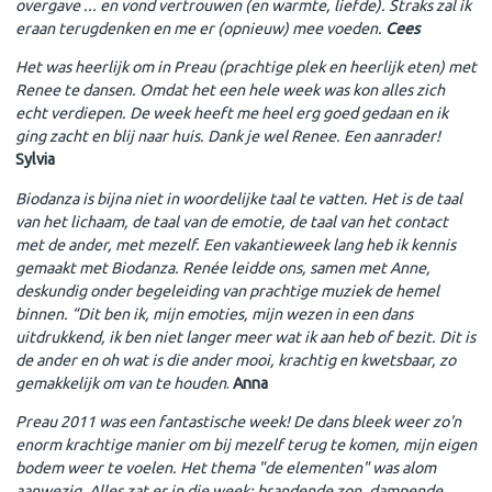
overgave ... en vond vertrouwen (en warmte, liefde). Straks zal ik
eraan terugdenken en me er (opnieuw) mee voeden.
Cees
Het was heerlijk om in Preau (prachtige plek en heerlijk eten) met
Renee te dansen. Omdat het een hele week was kon alles zich
echt verdiepen. De week heeft me heel erg goed gedaan en ik
ging zacht en blij naar huis. Dank je wel Renee. Een aanrader!
Sylvia
Biodanza is bijna niet in woordelijke taal te vatten. Het is de taal
van het lichaam, de taal van de emotie, de taal van het contact
met de ander, met mezelf. Een vakantieweek lang heb ik kennis
gemaakt met Biodanza. Renée leidde ons, samen met Anne,
deskundig onder begeleiding van prachtige muziek de hemel
binnen. “Dit ben ik, mijn emoties, mijn wezen in een dans
uitdrukkend, ik ben niet langer meer wat ik aan heb of bezit. Dit is
de ander en oh wat is die ander mooi, krachtig en kwetsbaar, zo
gemakkelijk om van te houden
.
Anna
Preau 2011 was een fantastische week! De dans bleek weer zo'n
enorm krachtige manier om bij mezelf terug te komen, mijn eigen
bodem weer te voelen. Het thema "de elementen" was alom
aanwezig. Alles zat er in die week: brandende zon, dampende