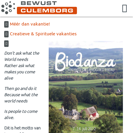
Méér dan vakantie!
Creatieve & Spirituele vakanties
Don’t ask what the
World needs
Rather ask what
makes you come
alive
Then go and do it
Because what the
world needs
Is people to come
alive.
Dit is het motto van