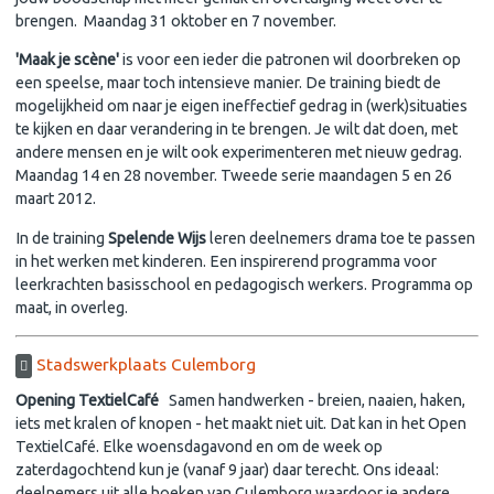
brengen. Maandag 31 oktober en 7 november.
'Maak je scène'
is voor een ieder die patronen wil doorbreken op
een speelse, maar toch intensieve manier. De training biedt de
mogelijkheid om naar je eigen ineffectief gedrag in (werk)situaties
te kijken en daar verandering in te brengen. Je wilt dat doen, met
andere mensen en je wilt ook experimenteren met nieuw gedrag.
Maandag 14 en 28 november. Tweede serie maandagen 5 en 26
maart 2012.
In de training
Spelende Wijs
leren deelnemers drama toe te passen
in het werken met kinderen. Een inspirerend programma voor
leerkrachten basisschool en pedagogisch werkers. Programma op
maat, in overleg.
Stadswerkplaats Culemborg
Opening TextielCafé
Samen handwerken - breien, naaien, haken,
iets met kralen of knopen - het maakt niet uit. Dat kan in het Open
TextielCafé. Elke woensdagavond en om de week op
zaterdagochtend kun je (vanaf 9 jaar) daar terecht. Ons ideaal:
deelnemers uit alle hoeken van Culemborg waardoor je andere