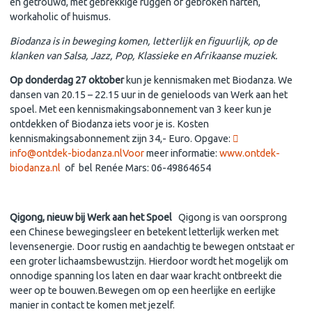
en getrouwd, met gebrekkige ruggen of gebroken harten,
workaholic of huismus.
Biodanza is in beweging komen, letterlijk en figuurlijk, op de
klanken van Salsa, Jazz, Pop, Klassieke en Afrikaanse muziek.
Op donderdag 27 oktober
kun je kennismaken met Biodanza. We
dansen van 20.15 – 22.15 uur in de genieloods van Werk aan het
spoel. Met een kennismakingsabonnement van 3 keer kun je
ontdekken of Biodanza iets voor je is. Kosten
kennismakingsabonnement zijn 34,- Euro. Opgave:
info@ontdek-biodanza.nlVoor
meer informatie:
ww
w.ontdek-
biodanza.nl
of bel Renée Mars: 06-49864654
Qigong, nieuw bij Werk aan het Spoel
Qigong is van oorsprong
een Chinese bewegingsleer en betekent letterlijk werken met
levensenergie. Door rustig en aandachtig te bewegen ontstaat er
een groter lichaamsbewustzijn. Hierdoor wordt het mogelijk om
onnodige spanning los laten en daar waar kracht ontbreekt die
weer op te bouwen.Bewegen om op een heerlijke en eerlijke
manier in contact te komen met jezelf.