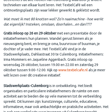
technieken van elkaar kunt leren. Het TextielCafé wil een
ontmoetingsplaats zijn waar lekker gewerkt & gekletst wordt.
Wat moet ik met 80 knotten wol? Zo'n naaimachine - hoe werkt
dat eigenlijk? Insteken, omslaan, doorhalen...en dan????
Gratis inloop op 26 en 29 oktober
met een presentatie door de
initiatiefnemers hun plannen. Wandel gerust binnen als je
nieuwsgierig bent, en breng je oma, buurvrouw of buurman, je
dochter of je vader mee. Het TextielCafé vind je in de
Stadswerkplaats, Dahliastraat 30 te Culemborg. Initiatiefnemers:
Irma Mommers en Jaqueline Aggenbach. Gratis inloop op
woensdag 26 oktober, tussen 19.00 en 22.00 en zaterdag 29
oktober tussen 9.00-12.00. Kijk op
www.textielcafe.nl
als je meer
wilt lezen over dit creatieve initiatief.
Stadswerkplaats-Culemborg
is in ontwikkeling. Het biedt
organisaties en particuliere initiatiefnemers de ruimte om een
activiteit aan te bieden die op vele manieren tot de verbeelding
spreekt. Dit kunnen zijn: kunstzinnige, culturele, educatieve,
informatieve, maar ook ambachtelijke en pratiskche activiteiten. Het
is ook een werkplaats waar inwoners uit Culemborg terecht