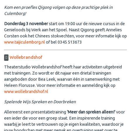
Kom een proefles Qigong volgen op deze prachtige plek in
Culemborg!
Donderdag 3 november
start om 19:00 uur de nieuwe cursus in de
Genieloods bij Werk aan het Spoel. Naast Qigong geeft Annelies
Corsten ook het Chinees stokvechten, voor meer informatie kijk op
www.taijiculemborg.nl
of bel 0345 513673
Wollebrandshof
Theaterstudio Wollebrandshof heeft haar activiteiten uitgebreid
met trainingen. Zo wordt er dit najaar een drietal trainingen
aangeboden door Bea Leek, waarvan één in samenwerking met
Heleen Florusse. Voor meer informatie en aanmelding kijk op
www.wollebrandshof.nl
Spelende Wijs Spreken en Doorbreken
Allereerst een presentatietraining
'Meer dan spreken alleen!'
voor
een ieder die voor een groep staat. Een inspirerende training
waarbij je leert te vertrouwen op je eigen kwaliteiten, waardoor je
jouw boodschap met meer gemak en overtuiging weet over te