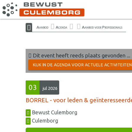
Aanbod
Agenda
Aanbod voor Professionals
Dit event heeft reeds plaats gevonden ...
KIJK IN DE AGENDA VOOR ACTUELE ACTIVITEITE
03
jul 2026
BORREL - voor leden & geïnteresseerd
Bewust Culemborg
Culemborg