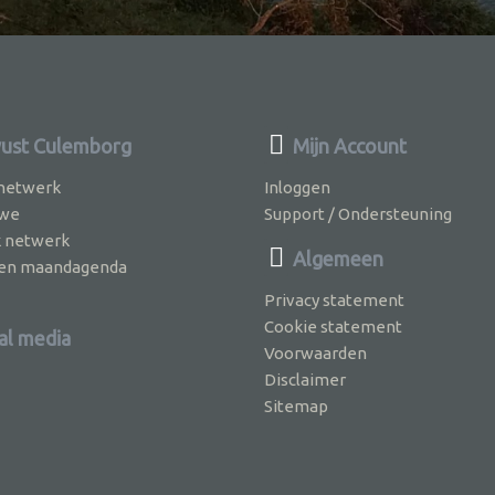
ust Culemborg
Mijn Account
 netwerk
Inloggen
 we
Support / Ondersteuning
k netwerk
Algemeen
jven maandagenda
Privacy statement
Cookie statement
al media
Voorwaarden
Disclaimer
Sitemap