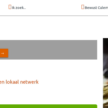
Ik zoek...
Bewust Cule
N →
en lokaal netwerk