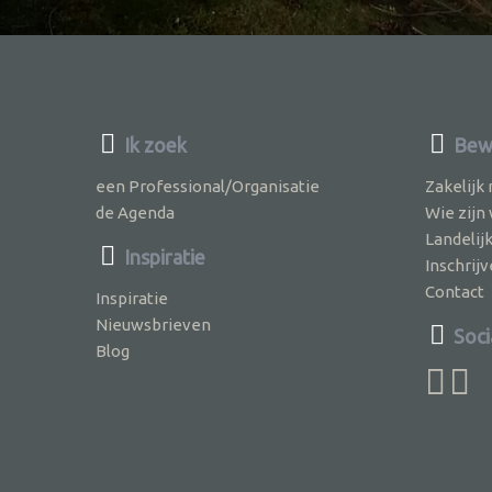
Ik zoek
Bew
een Professional/Organisatie
Zakelijk
de Agenda
Wie zijn
Landelij
Inspiratie
Inschri
Contact
Inspiratie
Nieuwsbrieven
Soci
Blog