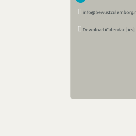
info@bewustculemborg.n
Download iCalendar [.ics]