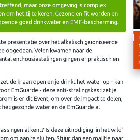
treffend, maar onze omgeving is complex
 om het tij te keren. Gezond en fit worden en
voldoende goed drinkwater en EMF-bescherming.
e presentatie over het alkalisch geïoniseerde
 mee opgedaan. Velen kwamen naar de
ntal enthousiastelingen gingen er praktisch en
zet de kraan open en je drinkt het water op - kan
 voor EmGuarde - deze anti-stralingskast zet je
arom is er dit Event, om over de impact te delen,
eft het gezonde water en de EmGuarde al
singen al kent? Is deze uitnodiging 'in het wild'
kom om aan te sluiten. Stuur dan een mailtje naar