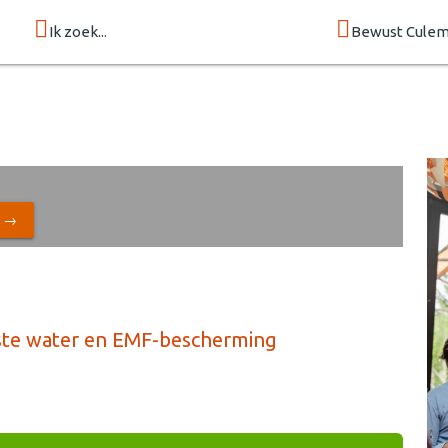
Ik zoek...
Bewust Cule
N →
este water en EMF-bescherming