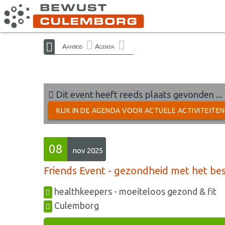
Aanbod
Agenda
Dit event heeft reeds plaats gevonden ...
KIJK IN DE AGENDA VOOR ACTUELE ACTIVITEITE
08
nov 2025
Friends Event - gezondheid met het b
healthkeepers - moeiteloos gezond & fit
Culemborg