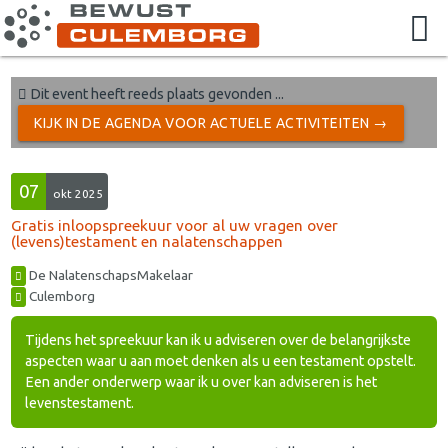
Dit event heeft reeds plaats gevonden ...
KIJK IN DE AGENDA VOOR ACTUELE ACTIVITEITEN →
07
okt 2025
Gratis inloopspreekuur voor al uw vragen over
(levens)testament en nalatenschappen
De NalatenschapsMakelaar
Culemborg
Tijdens het spreekuur kan ik u adviseren over de belangrijkste
aspecten waar u aan moet denken als u een testament opstelt.
Een ander onderwerp waar ik u over kan adviseren is het
levenstestament.