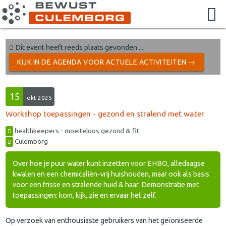
Dit event heeft reeds plaats gevonden ...
KIJK IN DE AGENDA VOOR ACTUELE ACTIVITEITEN →
15
okt 2025
Workshop toepassingen - gezond en stralend met water
healthkeepers - moeiteloos gezond & fit
Culemborg
Over hoe je puur water kunt inzetten voor EHBO, alledaagse
kwalen en een chemicaliën-vrij huishouden, maar ook als basis
voor een frisse en stralende huid & haar. Demonstratie met
toepassingen: kom, kijk, zie en ervaar het zelf.
Op verzoek van enthousiaste gebruikers van het geïoniseerde