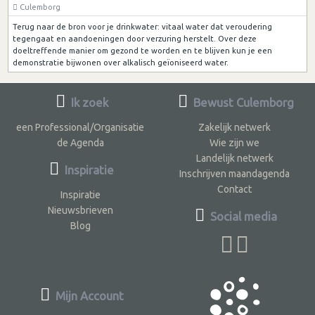
Culemborg
Terug naar de bron voor je drinkwater: vitaal water dat veroudering
tegengaat en aandoeningen door verzuring herstelt. Over deze
doeltreffende manier om gezond te worden en te blijven kun je een
demonstratie bijwonen over alkalisch geïoniseerd water.
Ik zoek
Bewust Culemborg
een Professional/Organisatie
Zakelijk netwerk
de Agenda
Wie zijn we
Landelijk netwerk
Inspiratie
Inschrijven maandagenda
Contact
Inspiratie
Nieuwsbrieven
Social media
Blog
Mijn Account