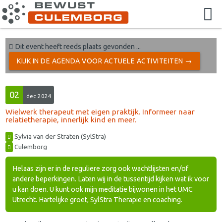
Dit event heeft reeds plaats gevonden ...
KIJK IN DE AGENDA VOOR ACTUELE ACTIVITEITEN →
02
dec 2024
Wielwerk therapeut met eigen praktijk. Informeer naar
relatietherapie, innerlijk kind en meer.
Sylvia van der Straten (SylStra)
Culemborg
Helaas zijn er in de reguliere zorg ook wachtlijsten en/of
andere beperkingen. Laten wij in de tussentijd kijken wat ik voor
u kan doen. U kunt ook mijn meditatie bijwonen in het UMC
Utrecht. Hartelijke groet, SylStra Therapie en coaching.