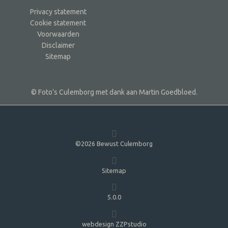
Privacy statement
Cookie statement
Voorwaarden
Disclaimer
Sitemap
© Foto’s Culemborg met dank aan Martin Goedbloed.
©2026 Bewust Culemborg
Sitemap
5.0.0
webdesign ZZPstudio