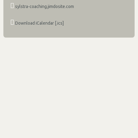
sylstra-coaching.jimdosite.com
Download iCalendar [.ics]